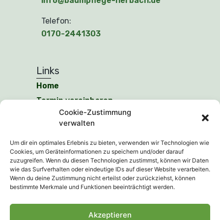
info@baumpflege-herbach.de
Telefon:
0170-2441303
Links
Home
Termin vereinbaren
Cookie-Zustimmung
Leistungen
verwalten
Datenschutz
Um dir ein optimales Erlebnis zu bieten, verwenden wir Technologien wie
Impressum
Cookies, um Geräteinformationen zu speichern und/oder darauf
zuzugreifen. Wenn du diesen Technologien zustimmst, können wir Daten
wie das Surfverhalten oder eindeutige IDs auf dieser Website verarbeiten.
Zertifizierung
Wenn du deine Zustimmung nicht erteilst oder zurückziehst, können
bestimmte Merkmale und Funktionen beeinträchtigt werden.
Akzeptieren